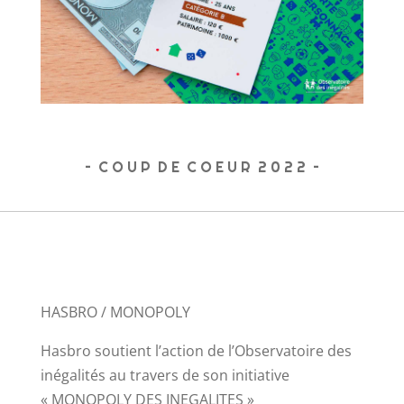
– C O U P D E C O E U R 2 0 2 2 –
HASBRO / MONOPOLY
Hasbro soutient l’action de l’Observatoire des
inégalités au travers de son initiative
« MONOPOLY DES INEGALITES »